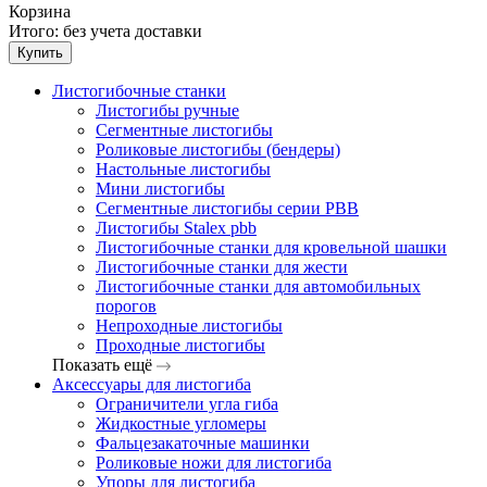
Корзина
Итого:
без учета доставки
Купить
Листогибочные станки
Листогибы ручные
Сегментные листогибы
Роликовые листогибы (бендеры)
Настольные листогибы
Мини листогибы
Сегментные листогибы серии PBB
Листогибы Stalex pbb
Листогибочные станки для кровельной шашки
Листогибочные станки для жести
Листогибочные станки для автомобильных
порогов
Непроходные листогибы
Проходные листогибы
Показать ещё
Аксессуары для листогиба
Ограничители угла гиба
Жидкостные угломеры
Фальцезакаточные машинки
Роликовые ножи для листогиба
Упоры для листогиба