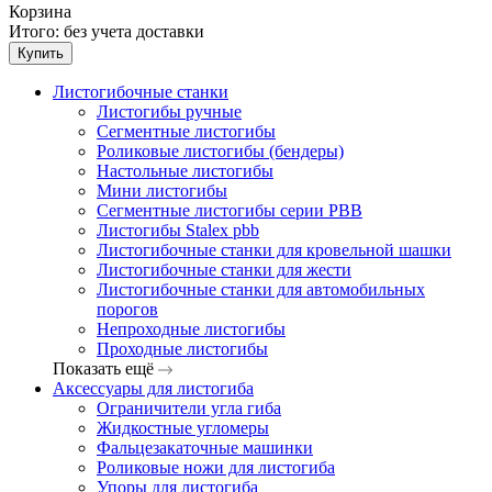
Корзина
Итого:
без учета доставки
Купить
Листогибочные станки
Листогибы ручные
Сегментные листогибы
Роликовые листогибы (бендеры)
Настольные листогибы
Мини листогибы
Сегментные листогибы серии PBB
Листогибы Stalex pbb
Листогибочные станки для кровельной шашки
Листогибочные станки для жести
Листогибочные станки для автомобильных
порогов
Непроходные листогибы
Проходные листогибы
Показать ещё
Аксессуары для листогиба
Ограничители угла гиба
Жидкостные угломеры
Фальцезакаточные машинки
Роликовые ножи для листогиба
Упоры для листогиба