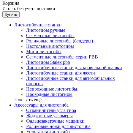
Корзина
Итого:
без учета доставки
Купить
Листогибочные станки
Листогибы ручные
Сегментные листогибы
Роликовые листогибы (бендеры)
Настольные листогибы
Мини листогибы
Сегментные листогибы серии PBB
Листогибы Stalex pbb
Листогибочные станки для кровельной шашки
Листогибочные станки для жести
Листогибочные станки для автомобильных
порогов
Непроходные листогибы
Проходные листогибы
Показать ещё
Аксессуары для листогиба
Ограничители угла гиба
Жидкостные угломеры
Фальцезакаточные машинки
Роликовые ножи для листогиба
Упоры для листогиба