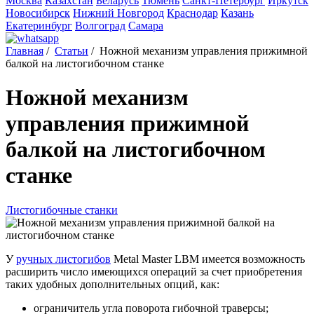
Москва
Казахстан
Беларусь
Тюмень
Санкт-Петербург
Иркутск
Новосибирск
Нижний Новгород
Краснодар
Казань
Екатеринбург
Волгоград
Самара
Главная
/
Статьи
/
Ножной механизм управления прижимной
балкой на листогибочном станке
Ножной механизм
управления прижимной
балкой на листогибочном
станке
Листогибочные станки
У
ручных листогибов
Metal Master LBM имеется возможность
расширить число имеющихся операций за счет приобретения
таких удобных дополнительных опций, как:
ограничитель угла поворота гибочной траверсы;