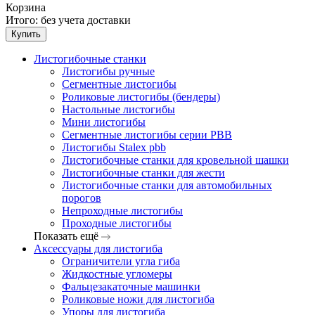
Корзина
Итого:
без учета доставки
Купить
Листогибочные станки
Листогибы ручные
Сегментные листогибы
Роликовые листогибы (бендеры)
Настольные листогибы
Мини листогибы
Сегментные листогибы серии PBB
Листогибы Stalex pbb
Листогибочные станки для кровельной шашки
Листогибочные станки для жести
Листогибочные станки для автомобильных
порогов
Непроходные листогибы
Проходные листогибы
Показать ещё
Аксессуары для листогиба
Ограничители угла гиба
Жидкостные угломеры
Фальцезакаточные машинки
Роликовые ножи для листогиба
Упоры для листогиба