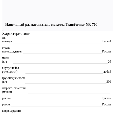
Напольный разматыватель металла Transformer NR-700
Характеристики
тип
привода
Ручной
страна
происхождения
Россия
масса
(кг)
26
внутренний ø
рулона (мм)
любой
грузоподъемность
(кг)
300
скорость размотки
(м/мин)
-
ручной
Ручной
россия
Россия
ширина рулона