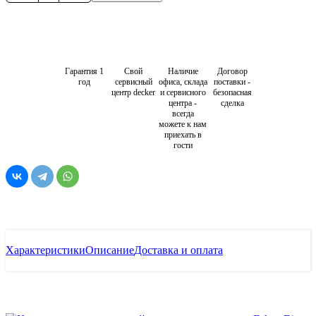
Гарантия 1
Свой
Наличие
Договор
год
сервисный
офиса, склада
поставки -
центр decker
и сервисного
безопасная
центра -
сделка
всегда
можете к нам
приехать в
гости
Характеристики
Описание
Доставка и оплата