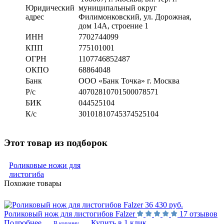
Юридический
муниципальный округ
адрес
Филимонковский, ул. Дорожная
,
дом 14А, строение 1
ИНН
7702744099
КПП
775101001
ОГРН
1107746852487
ОКПО
68864048
Банк
ООО «Банк Точка» г. Москва
Р/с
40702810701500078571
БИК
044525104
К/с
30101810745374525104
Этот товар из подборок
Роликовые ножи для
листогиба
Похожие товары
36 430 руб.
Роликовый нож для листогибов Falzer
17 отзывов
Подробнее
Купить в 1 клик
В корзину