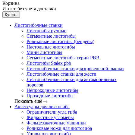
Корзина
Итого:
без учета доставки
Купить
Листогибочные станки
Листогибы ручные
Сегментные листогибы
Роликовые листогибы (бендеры)
Настольные листогибы
Мини листогибы
Сегментные листогибы серии PBB
Листогибы Stalex pbb
Листогибочные станки для кровельной шашки
Листогибочные станки для жести
Листогибочные станки для автомобильных
порогов
Непроходные листогибы
Проходные листогибы
Показать ещё
Аксессуары для листогиба
Ограничители угла гиба
Жидкостные угломеры
Фальцезакаточные машинки
Роликовые ножи для листогиба
Упоры для листогиба